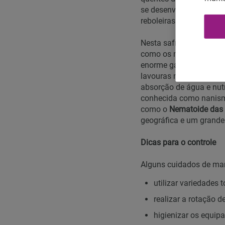
se desenvolver ou mesm
reboleiras.
Nesta safra, muito se 
como os mais important
enorme gama de hospede
lavouras mapeadas foi
absorção de água e nutr
conhecida como nanismo
como o
Nematoide das
geográfica e um grande
Dicas para o controle
Alguns cuidados de man
utilizar variedades t
realizar a rotação de
higienizar os equip