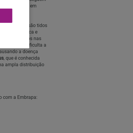
são observados em
ne spp.)
, que são tidos
ição geográfica e
que encontrados nas
 da planta e dificulta a
 causando a doença
us
, que é conhecida
ma ampla distribuição
rdo com a Embrapa: