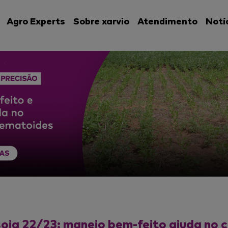
Agro Experts
Sobre xarvio
Atendimento
Notí
oja 22/23: manejo bem-feito ajuda no 