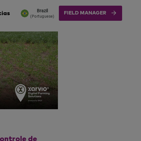
Brazil
FIELD MANAGER
cias
(Portuguese)
controle de