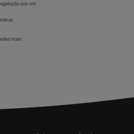
 vegetação por um
ndicar;
oides mais