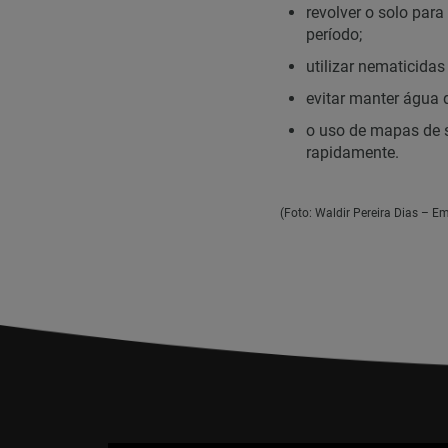
revolver o solo par
período;
utilizar nematicida
evitar manter água 
o uso de mapas de s
rapidamente.
(Foto: Waldir Pereira Dias – E