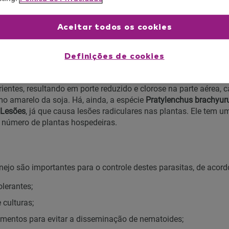
o morrer. Estes sintomas são os mais comuns, e geralmente 
Aceitar todos os cookies
tem observado a incidência de
Nematoides de Galhas (Meloidogy
es nematoides fitopatogênicos, pois apresentam ampla distribu
Definições de cookies
iros, causando grandes danos às culturas. Outro nematoide 
 o de
Cisto da Soja (Heterodera glycines)
, que penetra nas raízes
ientes, resultando em porte reduzido e clorose na parte aérea,
 amarelo da soja. Há, ainda, a espécie
Pratylenchus brachyur
 Lesões
, já que causa lesões radiculares nas plantas. Ele tem u
 número de plantas hospedeiras.
ejo são importantes para o controle destes parasitas, de aco
olerantes;
 culturas;
amentos para evitar a disseminação de nematoides;