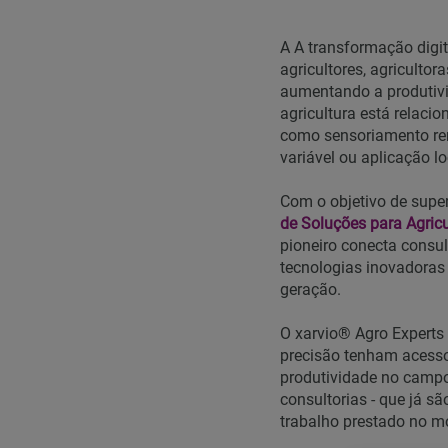
A A transformação digi
agricultores, agricultor
aumentando a produtivi
agricultura está relac
como sensoriamento remo
variável ou aplicação 
Com o objetivo de supe
de Soluções para Agricu
pioneiro conecta consul
tecnologias inovadora
geração.
O xarvio® Agro Experts 
precisão tenham acesso
produtividade no campo,
consultorias - que já s
trabalho prestado no 