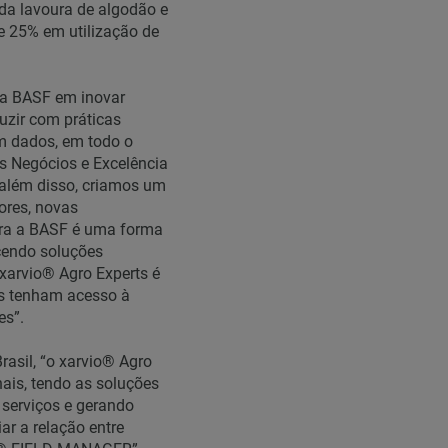
da lavoura de algodão e
e 25% em utilização de
na BASF em inovar
uzir com práticas
m dados, em todo o
vos Negócios e Excelência
“além disso, criamos um
ores, novas
Para a BASF é uma forma
cendo soluções
 xarvio® Agro Experts é
as tenham acesso à
es”.
asil, “o xarvio® Agro
nais, tendo as soluções
serviços e gerando
ar a relação entre