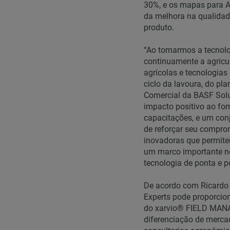
30%, e os mapas para A
da melhora na qualidad
produto.
“Ao tornarmos a tecnol
continuamente a agricu
agrícolas e tecnologia
ciclo da lavoura, do pla
Comercial da BASF Solu
impacto positivo ao fom
capacitações, e um con
de reforçar seu compro
inovadoras que permitem
um marco importante ne
tecnologia de ponta e p
De acordo com Ricardo 
Experts pode proporcion
do xarvio® FIELD MANA
diferenciação de mercad