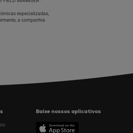
io® FIELD MANAGER”.
nômicas especializadas,
iormente, a companhia
s
Baixe nossos aplicativos
nto