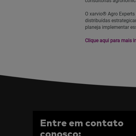
consultorias agronômic
O xarvio® Agro Experts 
distribuídas estrategi
planeja implementar es
Clique aqui para mais 
Entre em contato
conosco: