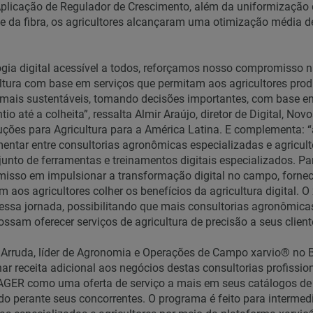
plicação de Regulador de Crescimento, além da uniformização 
e da fibra, os agricultores alcançaram uma otimização média d
ogia digital acessível a todos, reforçamos nosso compromisso 
ltura com base em serviços que permitam aos agricultores prod
s mais sustentáveis, tomando decisões importantes, com base e
ntio até a colheita”, ressalta Almir Araújo, diretor de Digital, No
ções para Agricultura para a América Latina. E complementa: 
entar entre consultorias agronômicas especializadas e agricult
junto de ferramentas e treinamentos digitais especializados. 
misso em impulsionar a transformação digital no campo, forne
 aos agricultores colher os benefícios da agricultura digital. O
ssa jornada, possibilitando que mais consultorias agronômic
ossam oferecer serviços de agricultura de precisão a seus client
Arruda, líder de Agronomia e Operações de Campo xarvio® no Br
ar receita adicional aos negócios destas consultorias profissio
GER como uma oferta de serviço a mais em seus catálogos de 
o perante seus concorrentes. O programa é feito para intermedi