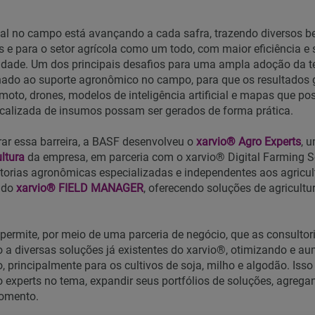
tal no campo está avançando a cada safra, trazendo diversos be
as e para o setor agrícola como um todo, com maior eficiência e 
dade. Um dos principais desafios para uma ampla adoção da te
ionado ao suporte agronômico no campo, para que os resultados 
to, drones, modelos de inteligência artificial e mapas que pos
localizada de insumos possam ser gerados de forma prática.
rar essa barreira, a BASF desenvolveu o
xarvio® Agro Experts
, 
ltura
da empresa, em parceria com o xarvio® Digital Farming S
torias agronômicas especializadas e independentes aos agricult
s do
xarvio® FIELD MANAGER
, oferecendo soluções de agricultur
permite, por meio de uma parceria de negócio, que as consultori
 a diversas soluções já existentes do xarvio®, otimizando e a
 principalmente para os cultivos de soja, milho e algodão. Isso 
ão experts no tema, expandir seus portfólios de soluções, agreg
momento.