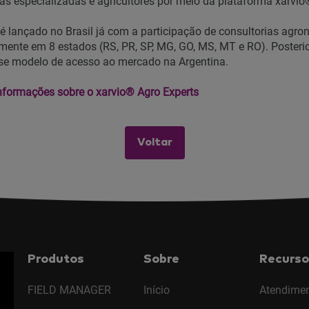
as especializadas e agricultores por meio da plataforma xarv
é lançado no Brasil já com a participação de consultorias agro
camente em 8 estados (RS, PR, SP, MG, GO, MS, MT e RO). Poster
se modelo de acesso ao mercado na Argentina.
informações sobre o xarvio® Agro Experts
Voltar
Produtos
Sobre
Recurso
FIELD MANAGER
Início
Atendime